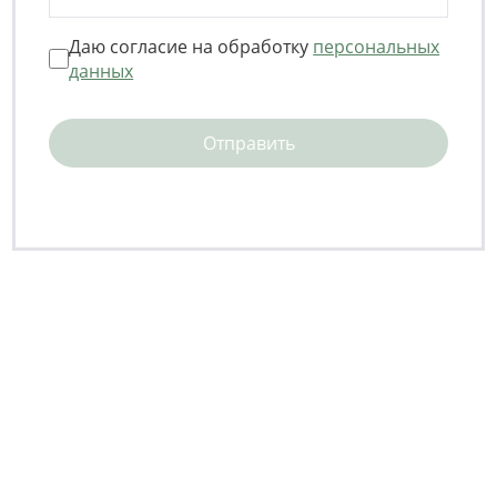
щ
е
Даю согласие на обработку
персональных
н
данных
и
е