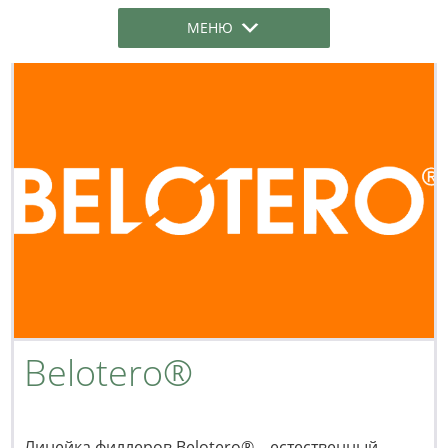
МЕНЮ
Belotero®
Линейка филлеров Belotero® – естественный