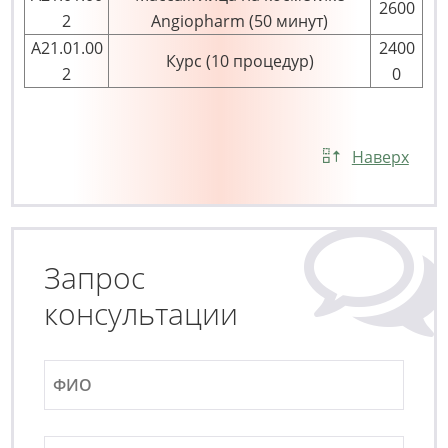
2600
2
Angiopharm (50 минут)
А21.01.00
2400
Курс (10 процедур)
2
0
Наверх
Запрос
консультации
Ф
И
О
*
E